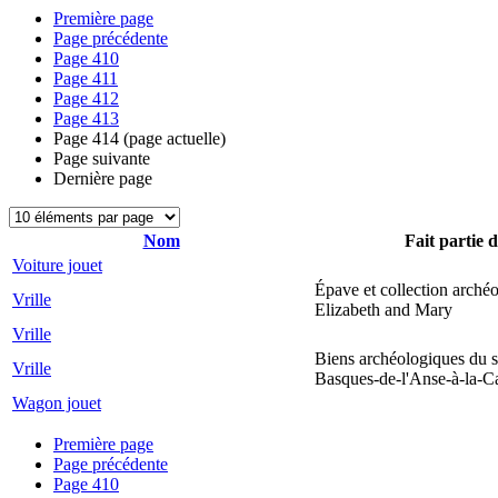
Première page
Page précédente
Page
410
Page
411
Page
412
Page
413
Page
414
(page actuelle)
Page suivante
Dernière page
Nom
Fait partie d
Voiture jouet
Épave et collection arché
Vrille
Elizabeth and Mary
Vrille
Biens archéologiques du s
Vrille
Basques-de-l'Anse-à-la-C
Wagon jouet
Première page
Page précédente
Page
410