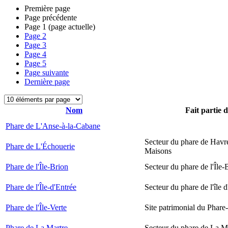
Première page
Page précédente
Page
1
(page actuelle)
Page
2
Page
3
Page
4
Page
5
Page suivante
Dernière page
Nom
Fait partie 
Phare de L'Anse-à-la-Cabane
Secteur du phare de Havr
Phare de L'Échouerie
Maisons
Phare de l'Île-Brion
Secteur du phare de l'Île-
Phare de l'Île-d'Entrée
Secteur du phare de l'île 
Phare de l'Île-Verte
Site patrimonial du Phare-
Phare de La Martre
Secteur du phare de La M