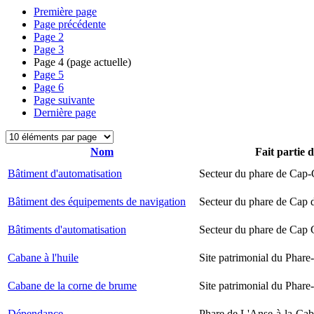
Première page
Page précédente
Page
2
Page
3
Page
4
(page actuelle)
Page
5
Page
6
Page suivante
Dernière page
Nom
Fait partie 
Bâtiment d'automatisation
Secteur du phare de Cap-
Bâtiment des équipements de navigation
Secteur du phare de Cap 
Bâtiments d'automatisation
Secteur du phare de Cap
Cabane à l'huile
Site patrimonial du Phare-
Cabane de la corne de brume
Site patrimonial du Phare-
Dépendance
Phare de L'Anse-à-la-Ca