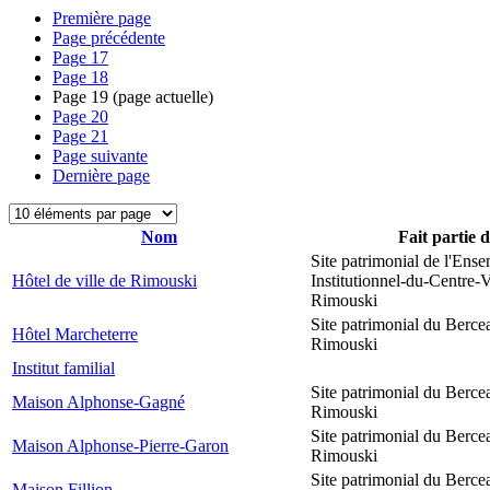
Première page
Page précédente
Page
17
Page
18
Page
19
(page actuelle)
Page
20
Page
21
Page suivante
Dernière page
Nom
Fait partie 
Site patrimonial de l'Ens
Hôtel de ville de Rimouski
Institutionnel-du-Centre-V
Rimouski
Site patrimonial du Berce
Hôtel Marcheterre
Rimouski
Institut familial
Site patrimonial du Berce
Maison Alphonse-Gagné
Rimouski
Site patrimonial du Berce
Maison Alphonse-Pierre-Garon
Rimouski
Site patrimonial du Berce
Maison Fillion