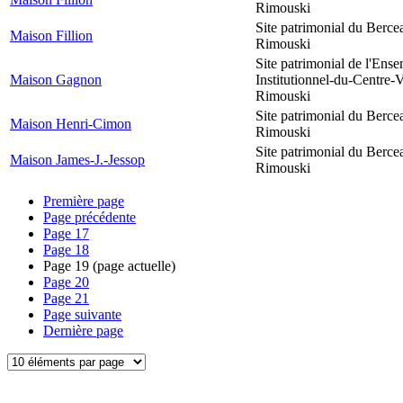
Rimouski
Site patrimonial du Berce
Maison Fillion
Rimouski
Site patrimonial de l'Ens
Maison Gagnon
Institutionnel-du-Centre-V
Rimouski
Site patrimonial du Berce
Maison Henri-Cimon
Rimouski
Site patrimonial du Berce
Maison James-J.-Jessop
Rimouski
Première page
Page précédente
Page
17
Page
18
Page
19
(page actuelle)
Page
20
Page
21
Page suivante
Dernière page