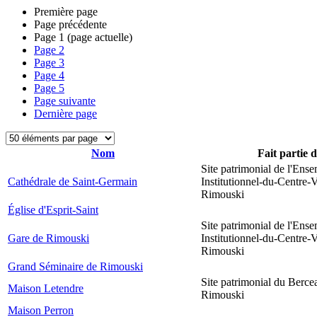
Première page
Page précédente
Page
1
(page actuelle)
Page
2
Page
3
Page
4
Page
5
Page suivante
Dernière page
Nom
Fait partie 
Site patrimonial de l'Ens
Cathédrale de Saint-Germain
Institutionnel-du-Centre-V
Rimouski
Église d'Esprit-Saint
Site patrimonial de l'Ens
Gare de Rimouski
Institutionnel-du-Centre-V
Rimouski
Grand Séminaire de Rimouski
Site patrimonial du Berce
Maison Letendre
Rimouski
Maison Perron