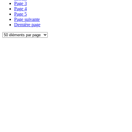
Page
3
Page
4
Page
5
Page suivante
Dernière page