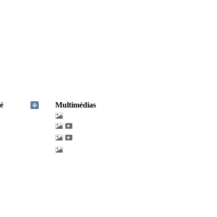
é
Multimédias