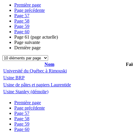
Première page
Page précédente
Page
57
Page
58
Page
59
Page
60
Page
61
(page actuelle)
Page suivante
Dernière page
Nom
Fai
Université du Québec à Rimouski
Usine BRP
Usine de pâtes et papiers Laurentide
Usine Stanley (démolie)
Première page
Page précédente
Page
57
Page
58
Page
59
Page
60