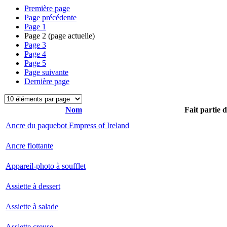
Première page
Page précédente
Page
1
Page
2
(page actuelle)
Page
3
Page
4
Page
5
Page suivante
Dernière page
Nom
Fait partie 
Ancre du paquebot Empress of Ireland
Ancre flottante
Appareil-photo à soufflet
Assiette à dessert
Assiette à salade
Assiette creuse