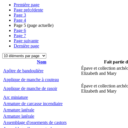
Première page
Page précédente
Page
3
Page
4
Page
5
(page actuelle)
Page
6
Page
7
Page suivante
Dernière page
Nom
Fait partie 
Épave et collection arché
Apôtre de bandoulière
Elizabeth and Mary
Applique de manche à couteau
Épave et collection arché
Applique de manche de rasoir
Elizabeth and Mary
Arc miniature
Armature de carcasse incendiaire
Armature latérale
Armature latérale
Assemblage d'ossements de castors