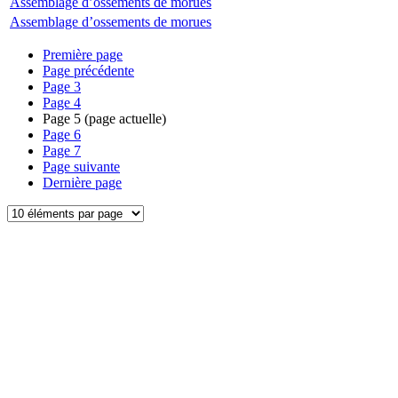
Assemblage d’ossements de morues
Assemblage d’ossements de morues
Première page
Page précédente
Page
3
Page
4
Page
5
(page actuelle)
Page
6
Page
7
Page suivante
Dernière page