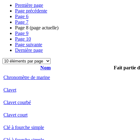
Première page
Page précédente
Page
6
Page
7
Page
8
(page actuelle)
Page
9
Page
10
Page suivante
Dernière page
Nom
Fait partie 
Chronomètre de marine
Clavet
Clavet courbé
Clavet court
Clé à fourche simple
Clé à fourche simple