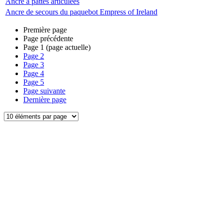
Ancre à pattes articulées
Ancre de secours du paquebot Empress of Ireland
Première page
Page précédente
Page
1
(page actuelle)
Page
2
Page
3
Page
4
Page
5
Page suivante
Dernière page