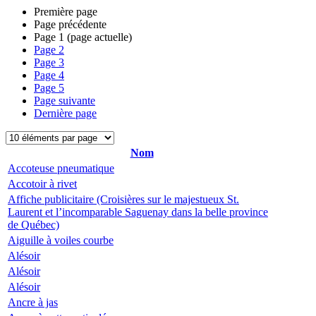
Première page
Page précédente
Page
1
(page actuelle)
Page
2
Page
3
Page
4
Page
5
Page suivante
Dernière page
Nom
Accoteuse pneumatique
Accotoir à rivet
Affiche publicitaire (Croisières sur le majestueux St.
Laurent et l’incomparable Saguenay dans la belle province
de Québec)
Aiguille à voiles courbe
Alésoir
Alésoir
Alésoir
Ancre à jas