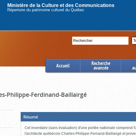
Ministère de la Culture et des Communications
Répertoire du patrimoine culturel du Québec
Rechercher
Se
Recherche
Accueil
avancée
a
es-Philippe-Ferdinand-Baillairgé
(Boite
Résumé
ouverte,
cliquer
Cet inventaire (sans évaluation) d'une portée nationale comprend 54
pour
fermer)
l'architecte québécois Charles-Philippe-Fernand-Baillairgé et prov