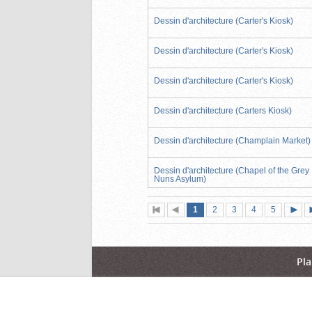
Dessin d'architecture (Carter's Kiosk)
Dessin d'architecture (Carter's Kiosk)
Dessin d'architecture (Carter's Kiosk)
Dessin d'architecture (Carters Kiosk)
Dessin d'architecture (Champlain Market)
Dessin d'architecture (Chapel of the Grey
Nuns Asylum)
Page
(page
Page
Page
Page
Page
1
Première
2
Page
3
4
5
actuelle)
page
précédente
suiva
Pla