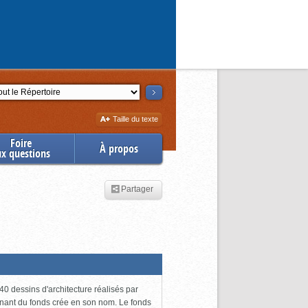
ction
Augmenter
Taille du texte
la
Foire
À propos
ux questions
Partager
0 dessins d'architecture réalisés par
enant du fonds crée en son nom. Le fonds