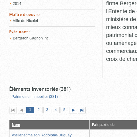
firme Berger
2014
l'Entente de 
Maître d'oeuvre
:
ministère de
Ville de Nicolet
mieux connaît
Exécutant
:
patrimonial d
Bergeron Gagnon inc.
ou aménagés 
commerciaux, 
croix de che
Éléments inventoriés (381)
Patrimoine immobilier (381)
Page
(page
Page
Page
Page
Page
1
Première
2
Page
3
4
5
Page
Dernière
actuelle)
page
précédente
suivante
page
Nom
Fait partie de
Atelier et maison Rodolphe-Duguay