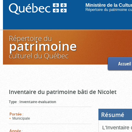
Ministère de la Cult
Répertoire du patrimoine c
Répertoire du
patrimoine
culturel du Québec
Accueil
Inventaire du patrimoine bâti de Nicolet
Type
:
Inventaire-évaluation
Résumé
(Boi
Portée
:
ouve
Municipale
cliq
pou
L'Inventaire 
ferm
Année
: