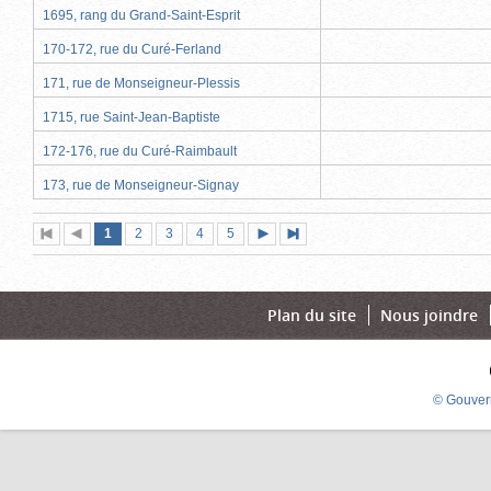
1695, rang du Grand-Saint-Esprit
170-172, rue du Curé-Ferland
171, rue de Monseigneur-Plessis
1715, rue Saint-Jean-Baptiste
172-176, rue du Curé-Raimbault
173, rue de Monseigneur-Signay
Page
(page
Page
Page
Page
Page
1
Première
2
Page
3
4
5
Page
Dernière
actuelle)
page
précédente
suivante
page
Plan du site
Nous joindre
© Gouver