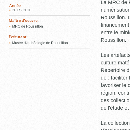
pou
La MRC de R
ferm
Année
:
numérisation
2017 - 2020
Roussillon. 
Maître d'oeuvre
:
financement 
MRC de Roussillon
entre le min
Exécutant
:
Roussillon.
Musée d'archéologie de Roussillon
Les artéfact
culture matér
Répertoire d
de : facilite
favoriser le
région; contr
des collectio
de l'étude e
La collection