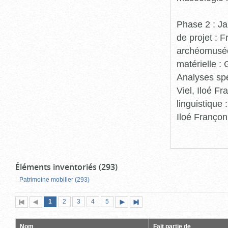
Phase 2 : Ja
de projet : 
archéomuséo
matérielle :
Analyses spé
Viel, Iloé F
linguistique
Iloé Françon
Éléments inventoriés (293)
Patrimoine mobilier (293)
Page
(page
Page
Page
Page
Page
1
Première
2
Page
3
4
5
Page
Dernière
actuelle)
page
précédente
suivante
page
Nom
Fait partie de