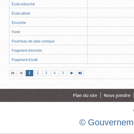
Éclat retouché
Éclat utilisé
Encoche
Foret
Fourneau de pipe conique
Fragment d'encrier
Fragment d'outil
Page
(page
Page
Page
Page
Page
1
Première
2
Page
3
4
5
Page
Dernière
actuelle)
page
précédente
suivante
page
Plan du site
Nous joindre
© Gouverneme