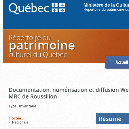
Ministère de la Cult
Répertoire du patrimoine c
Répertoire du
patrimoine
culturel du Québec
Accueil
Documentation, numérisation et diffusion Web
MRC de Roussillon
Type
:
Inventaire
Résumé
(Boi
Portée
:
ouve
Régionale
cliq