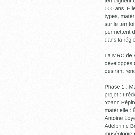
témoignent d
000 ans. Ell
types, matér
sur le territ
permettent d
dans la régio
La MRC de Ro
développés d
désirant ren
Phase 1 : Ma
projet : Fré
Yoann Pépin,
matérielle :
Antoine Loye
Adelphine B
muséologie n