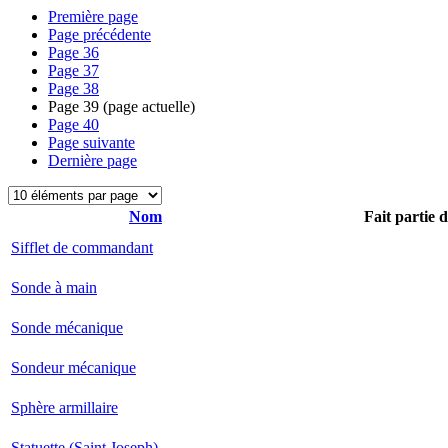
Première page
Page précédente
Page
36
Page
37
Page
38
Page
39
(page actuelle)
Page
40
Page suivante
Dernière page
Nom
Fait partie 
Sifflet de commandant
Sonde à main
Sonde mécanique
Sondeur mécanique
Sphère armillaire
Statuette (Saint Joseph)