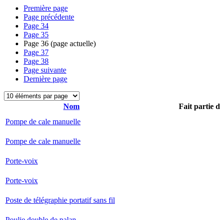
Première page
Page précédente
Page
34
Page
35
Page
36
(page actuelle)
Page
37
Page
38
Page suivante
Dernière page
Nom
Fait partie 
Pompe de cale manuelle
Pompe de cale manuelle
Porte-voix
Porte-voix
Poste de télégraphie portatif sans fil
Poulie double de palan