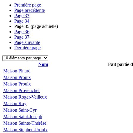
Première page
Page précédente
Page
33
Page
34
Page
35
(page actuelle)
Page
36
Page
37
Page suivante
Dernière page
Nom
Fait partie 
Maison Pinard
Maison Proulx
Maison Proulx
Maison Provencher
Maison Roger-Veilleux
Maison Roy
Maison Saint-Cyr
Maison Saint-Joseph
Maison Sainte-Thérèse
Maison Stephen-Proulx