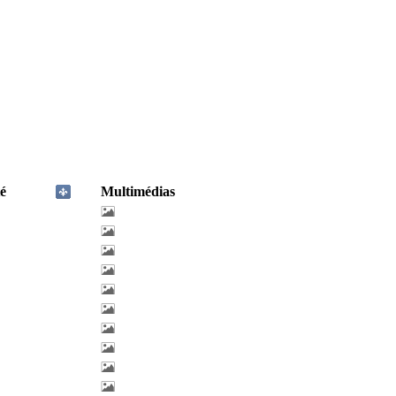
é
Multimédias