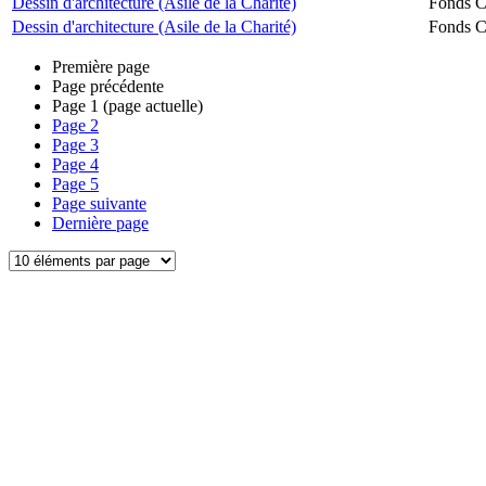
Dessin d'architecture (Asile de la Charité)
Fonds Ch
Dessin d'architecture (Asile de la Charité)
Fonds Ch
Première page
Page précédente
Page
1
(page actuelle)
Page
2
Page
3
Page
4
Page
5
Page suivante
Dernière page