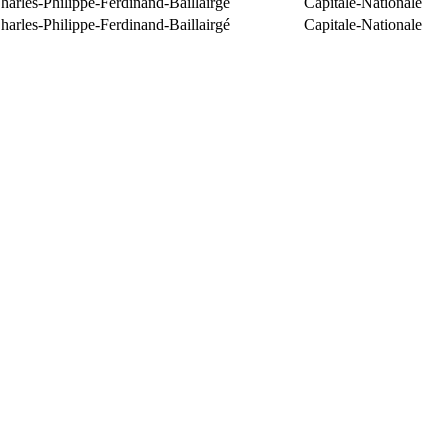
arles-Philippe-Ferdinand-Baillairgé
Capitale-Nationale
arles-Philippe-Ferdinand-Baillairgé
Capitale-Nationale