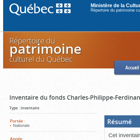
Ministère de la Cult
Répertoire du patrimoine c
Répertoire du
patrimoine
culturel du Québec
Accueil
Inventaire du fonds Charles-Philippe-Ferdinan
Type
:
Inventaire
Résumé
(Boi
Portée
:
ouve
Nationale
cliq
pou
Cet inventai
ferm
Année
: