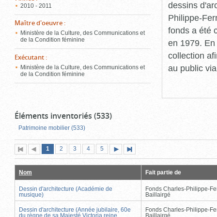
dessins d'ar
2010 - 2011
Philippe-Fer
Maître d'oeuvre
:
fonds a été c
Ministère de la Culture, des Communications et
de la Condition féminine
en 1979. En 
collection a
Exécutant
:
au public vi
Ministère de la Culture, des Communications et
de la Condition féminine
Éléments inventoriés (533)
Patrimoine mobilier (533)
Page
(page
Page
Page
Page
Page
1
Première
2
Page
3
4
5
Page
Dernière
actuelle)
page
précédente
suivante
page
Nom
Fait partie de
Dessin d'architecture (Académie de
Fonds Charles-Philippe-Fe
musique)
Baillairgé
Dessin d'architecture (Année jubilaire, 60e
Fonds Charles-Philippe-Fe
du règne de sa Majesté Victoria reine
Baillairgé