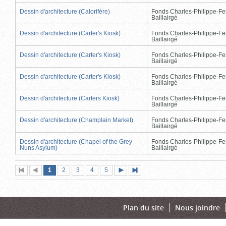
Dessin d'architecture (Calorifère)
Fonds Charles-Philippe-Fe
Baillairgé
Dessin d'architecture (Carter's Kiosk)
Fonds Charles-Philippe-Fe
Baillairgé
Dessin d'architecture (Carter's Kiosk)
Fonds Charles-Philippe-Fe
Baillairgé
Dessin d'architecture (Carter's Kiosk)
Fonds Charles-Philippe-Fe
Baillairgé
Dessin d'architecture (Carters Kiosk)
Fonds Charles-Philippe-Fe
Baillairgé
Dessin d'architecture (Champlain Market)
Fonds Charles-Philippe-Fe
Baillairgé
Dessin d'architecture (Chapel of the Grey
Fonds Charles-Philippe-Fe
Nuns Asylum)
Baillairgé
Page
(page
Page
Page
Page
Page
1
Première
2
Page
3
4
5
Page
Dernière
actuelle)
page
précédente
suivante
page
Plan du site
Nous joindre