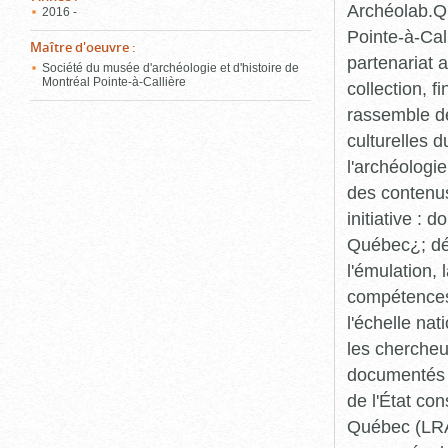
Archéolab.Qu
2016 -
Pointe-à-Call
Maître d'oeuvre
:
partenariat 
Société du musée d'archéologie et d'histoire de
Montréal Pointe-à-Callière
collection, 
rassemble de
culturelles d
l'archéologi
des contenus 
initiative :
Québec¿; dév
l'émulation,
compétences¿
l'échelle na
les chercheur
documentés p
de l'État co
Québec (LRAQ