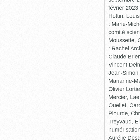
février 2023
Hottin, Loui
: Marie-Mic
comité scient
Moussette, C
: Rachel Arc
Claude Brie
Vincent Delm
Jean-Simon 
Marianne-Mar
Olivier Lort
Mercier, Lae
Ouellet, Car
Plourde, Chr
Treyvaud, El
numérisation
Aurélie Desg