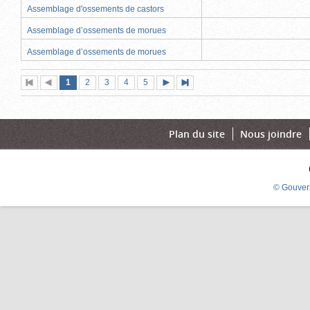
Assemblage d'ossements de castors
Assemblage d’ossements de morues
Assemblage d’ossements de morues
Page
(page
Page
Page
Page
Page
1
Première
2
Page
3
4
5
Page
Dernière
actuelle)
page
précédente
suivante
page
Plan du site
Nous joindre
© Gouver