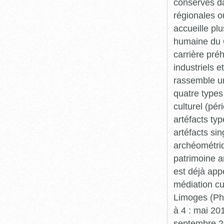
conservés da
régionales o
accueille plu
humaine du Q
carrière pré
industriels e
rassemble un
quatre types 
culturel (pér
artéfacts ty
artéfacts si
archéométriq
patrimoine a
est déjà app
médiation cu
Limoges (Pha
à 4 : mai 20
septembre 20