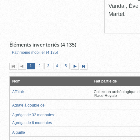
Vandal, Ève 
Martel.
Éléments inventoriés (4 135)
Patrimoine mobilier (4 135)
Page
(page
Page
Page
Page
Page
1
Première
2
Page
3
4
5
Page
Dernière
actuelle)
page
précédente
suivante
page
Nom
Fait partie de
Affûtoir
Collection archéologique d
Place-Royale
Agrafe à double oeil
Agrégat de 32 monnaies
Agrégat de 6 monnaies
Aiguille