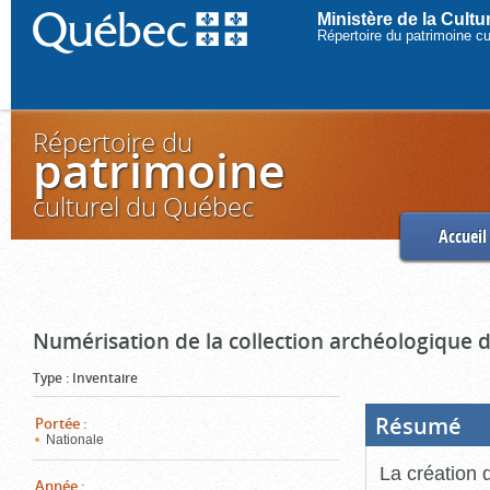
Ministère de la Cult
Répertoire du patrimoine c
Répertoire du
patrimoine
culturel du Québec
Accueil
Numérisation de la collection archéologique 
Type
:
Inventaire
Résumé
(Boi
Portée
:
ouve
Nationale
cliq
pou
La création 
ferm
Année
: