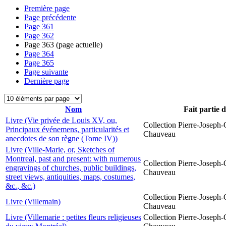
Première page
Page précédente
Page
361
Page
362
Page
363
(page actuelle)
Page
364
Page
365
Page suivante
Dernière page
Nom
Fait partie 
Livre (Vie privée de Louis XV, ou,
Collection Pierre-Joseph-O
Principaux événemens, particularités et
Chauveau
anecdotes de son règne (Tome IV))
Livre (Ville-Marie, or, Sketches of
Montreal, past and present: with numerous
Collection Pierre-Joseph-O
engravings of churches, public buildings,
Chauveau
street views, antiquities, maps, costumes,
&c., &c.)
Collection Pierre-Joseph-O
Livre (Villemain)
Chauveau
Livre (Villemarie : petites fleurs religieuses
Collection Pierre-Joseph-O