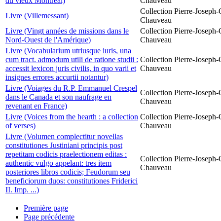
du vieux Montréal)
Chauveau
Collection Pierre-Joseph-O
Livre (Villemessant)
Chauveau
Livre (Vingt années de missions dans le
Collection Pierre-Joseph-O
Nord-Ouest de l'Amérique)
Chauveau
Livre (Vocabularium utriusque iuris, una
cum tract. admodum utili de ratione studii :
Collection Pierre-Joseph-O
accessit lexicon juris civilis, in quo varii et
Chauveau
insignes errores accurtii notantur)
Livre (Voiages du R.P. Emmanuel Crespel
Collection Pierre-Joseph-O
dans le Canada et son naufrage en
Chauveau
revenant en France)
Livre (Voices from the hearth : a collection
Collection Pierre-Joseph-O
of verses)
Chauveau
Livre (Volumen complectitur novellas
constitutiones Justiniani principis post
repetitam codicis praelectionem editas :
Collection Pierre-Joseph-O
authentic vulgo appelant: tres item
Chauveau
posteriores libros codicis; Feudorum seu
beneficiorum duos: constitutiones Friderici
II. Imp. ...)
Première page
Page précédente