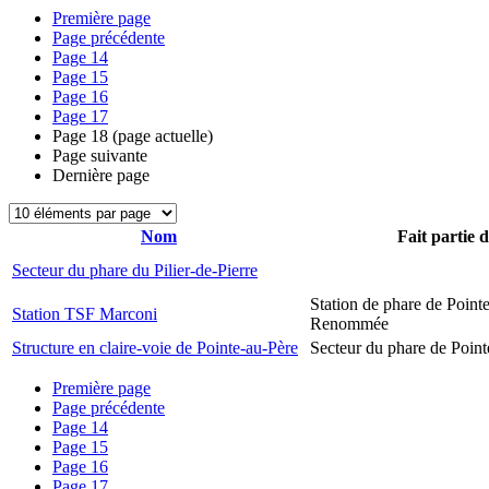
Première page
Page précédente
Page
14
Page
15
Page
16
Page
17
Page
18
(page actuelle)
Page suivante
Dernière page
Nom
Fait partie 
Secteur du phare du Pilier-de-Pierre
Station de phare de Pointe
Station TSF Marconi
Renommée
Structure en claire-voie de Pointe-au-Père
Secteur du phare de Point
Première page
Page précédente
Page
14
Page
15
Page
16
Page
17