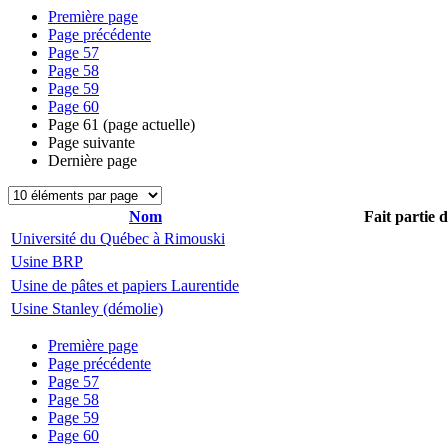
Première page
Page précédente
Page
57
Page
58
Page
59
Page
60
Page
61
(page actuelle)
Page suivante
Dernière page
Nom
Fait partie 
Université du Québec à Rimouski
Usine BRP
Usine de pâtes et papiers Laurentide
Usine Stanley (démolie)
Première page
Page précédente
Page
57
Page
58
Page
59
Page
60