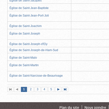
Église de Saint-Jacques
Église de Saint-Jean-Baptiste
Église de Saint-Jean-Port-Joli
Église de Saint-Joachim
Église de Saint-Joseph
Église de Saint-Joseph-d'Ely
Église de Saint-Joseph-de-Ham-Sud
Église de Saint-Malo
Église de Saint-Martin
Église de Saint-Narcisse-de-Beaurivage
Page
(page
Page
Page
Page
Page
1
Première
2
Page
3
4
5
Page
Dernière
actuelle)
page
précédente
suivante
page
Plan du site
Nous joindre