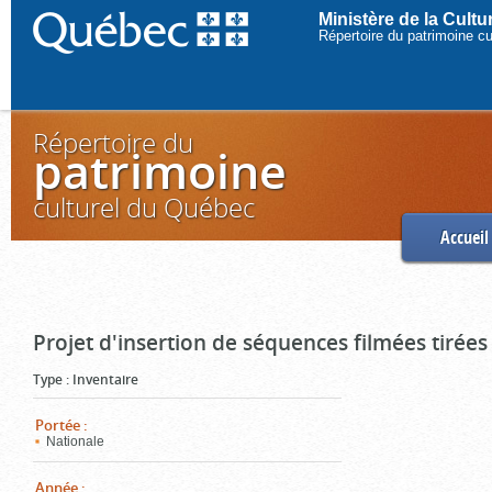
Ministère de la Cult
Répertoire du patrimoine c
Répertoire du
patrimoine
culturel du Québec
Accueil
Projet d'insertion de séquences filmées tirées
Type
:
Inventaire
Portée
:
Nationale
Année
: