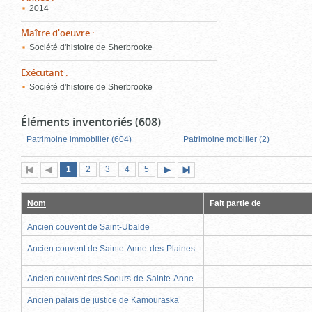
2014
Maître d'oeuvre
:
Société d'histoire de Sherbrooke
Exécutant
:
Société d'histoire de Sherbrooke
Éléments inventoriés (608)
Patrimoine immobilier (604)
Patrimoine mobilier (2)
Page
(page
Page
Page
Page
Page
1
Première
2
Page
3
4
5
Page
Dernière
actuelle)
page
précédente
suivante
page
Nom
Fait partie de
Ancien couvent de Saint-Ubalde
Ancien couvent de Sainte-Anne-des-Plaines
Ancien couvent des Soeurs-de-Sainte-Anne
Ancien palais de justice de Kamouraska