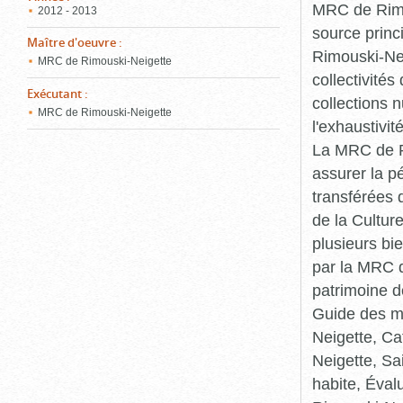
MRC de Rimou
2012 - 2013
source princ
Maître d'oeuvre
:
Rimouski-Nei
MRC de Rimouski-Neigette
collectivité
Exécutant
:
collections 
MRC de Rimouski-Neigette
l'exhaustivit
La MRC de Ri
assurer la p
transférées 
de la Cultur
plusieurs bi
par la MRC d
patrimoine d
Guide des ma
Neigette, C
Neigette, Sa
habite, Éval