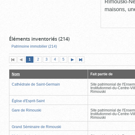
Rimouski-Nei
maisons, une
Éléments inventoriés (214)
Patrimoine immobilier (214)
Page
(page
Page
Page
Page
Page
1
Première
2
Page
3
4
5
Page
Dernière
actuelle)
page
précédente
suivante
page
Nom
Fait partie de
Cathédrale de Saint-Germain
Site patrimonial de l'Ensem
Institutionnel-du-Centre-Vil
Rimouski
Église d'Esprit-Saint
Gare de Rimouski
Site patrimonial de l'Ensem
Institutionnel-du-Centre-Vil
Rimouski
Grand Séminaire de Rimouski