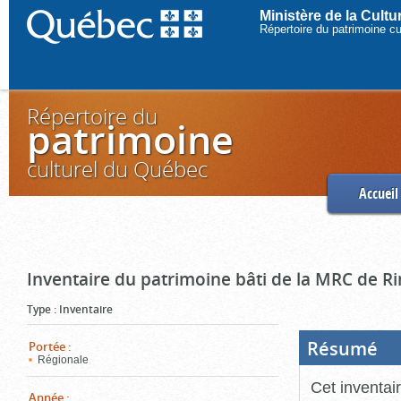
Ministère de la Cult
Répertoire du patrimoine c
Répertoire du
patrimoine
culturel du Québec
Accueil
Inventaire du patrimoine bâti de la MRC de R
Type
:
Inventaire
Résumé
(Boi
Portée
:
ouve
Régionale
cliq
pou
Cet inventai
ferm
Année
: