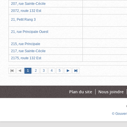
207, rue Sainte-Cécile
2072, route 132 Est
21, Petit Rang 3
21, rue Principale Ouest
215, rue Principale
217, rue Sainte-Cécile
2175, route 132 Est
Page
(page
Page
Page
Page
Page
1
Première
2
Page
3
4
5
Page
Dernière
actuelle)
page
précédente
suivante
page
Plan du site
Nous joindre
© Gouver