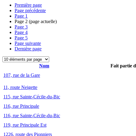
Première page
Page précédente
Page
1
Page
2
(page actuelle)
Page
3
Page
4
Page
5
Page suivante
Dernière page
Nom
Fait partie 
107, rue de la Gare
11, route Neigette
115, rue Sainte-Cécile-du-Bic
116, rue Principale
116, rue Sainte-Cécile-du-Bic
119, rue Principale Est
1226, route des Pionniers