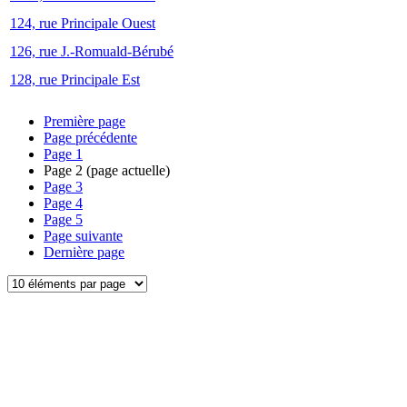
124, rue Principale Ouest
126, rue J.-Romuald-Bérubé
128, rue Principale Est
Première page
Page précédente
Page
1
Page
2
(page actuelle)
Page
3
Page
4
Page
5
Page suivante
Dernière page