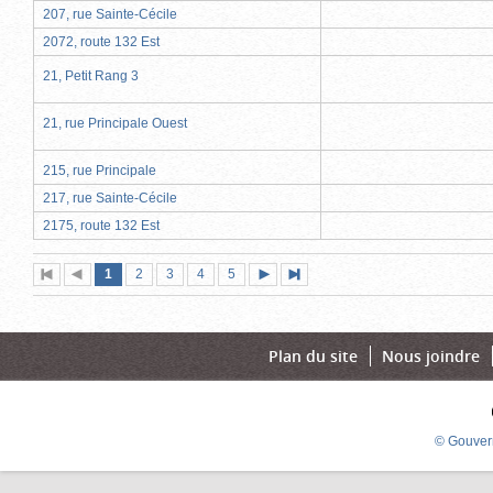
207, rue Sainte-Cécile
2072, route 132 Est
21, Petit Rang 3
21, rue Principale Ouest
215, rue Principale
217, rue Sainte-Cécile
2175, route 132 Est
Page
(page
Page
Page
Page
Page
1
Première
2
Page
3
4
5
Page
Dernière
actuelle)
page
précédente
suivante
page
Plan du site
Nous joindre
© Gouver