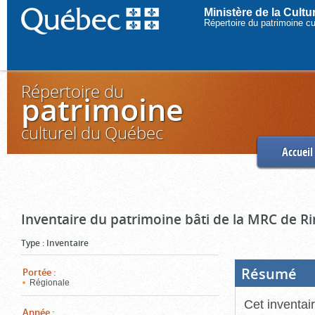
Ministère de la Cult
Répertoire du patrimoine c
Répertoire du
patrimoine
culturel du Québec
Accueil
Inventaire du patrimoine bâti de la MRC de R
Type
:
Inventaire
Résumé
(Boi
Portée
:
ouve
Régionale
cliq
pou
Cet inventai
ferm
Année
: