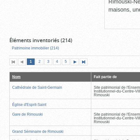
Rimouski-Nei
maisons, une
Éléments inventoriés (214)
Patrimoine immobilier (214)
Page
(page
Page
Page
Page
Page
1
Première
2
Page
3
4
5
Page
Dernière
actuelle)
page
précédente
suivante
page
Nom
Fait partie de
Cathédrale de Saint-Germain
Site patrimonial de l'Ensem
Institutionnel-du-Centre-Vil
Rimouski
Église d'Esprit-Saint
Gare de Rimouski
Site patrimonial de l'Ensem
Institutionnel-du-Centre-Vil
Rimouski
Grand Séminaire de Rimouski