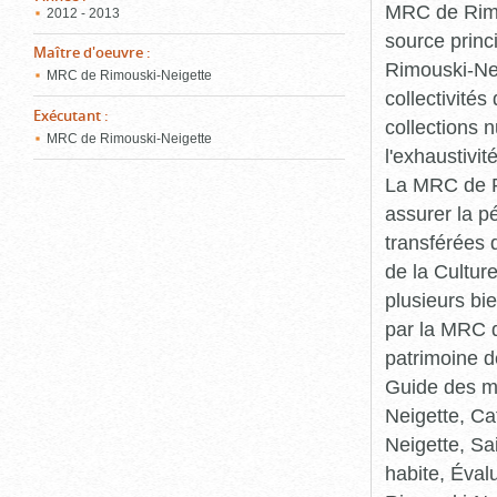
MRC de Rimou
2012 - 2013
source princ
Maître d'oeuvre
:
Rimouski-Nei
MRC de Rimouski-Neigette
collectivité
Exécutant
:
collections 
MRC de Rimouski-Neigette
l'exhaustivit
La MRC de Ri
assurer la p
transférées 
de la Cultur
plusieurs bi
par la MRC d
patrimoine d
Guide des ma
Neigette, C
Neigette, Sa
habite, Éval