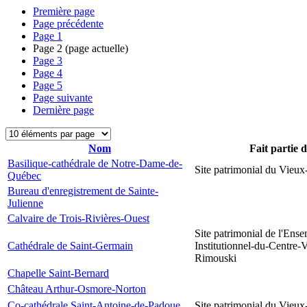
Première page
Page précédente
Page
1
Page
2
(page actuelle)
Page
3
Page
4
Page
5
Page suivante
Dernière page
Nom
Fait partie 
Basilique-cathédrale de Notre-Dame-de-
Site patrimonial du Vieu
Québec
Bureau d'enregistrement de Sainte-
Julienne
Calvaire de Trois-Rivières-Ouest
Site patrimonial de l'Ens
Cathédrale de Saint-Germain
Institutionnel-du-Centre-V
Rimouski
Chapelle Saint-Bernard
Château Arthur-Osmore-Norton
Co-cathédrale Saint-Antoine-de-Padoue
Site patrimonial du Vieu