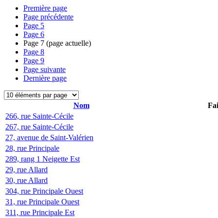
Première page
Page précédente
Page
5
Page
6
Page
7
(page actuelle)
Page
8
Page
9
Page suivante
Dernière page
Nom
Fai
266, rue Sainte-Cécile
267, rue Sainte-Cécile
27, avenue de Saint-Valérien
28, rue Principale
289, rang 1 Neigette Est
29, rue Allard
30, rue Allard
304, rue Principale Ouest
31, rue Principale Ouest
311, rue Principale Est