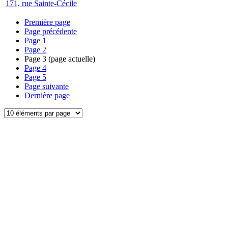
171, rue Sainte-Cécile
Première page
Page précédente
Page
1
Page
2
Page
3
(page actuelle)
Page
4
Page
5
Page suivante
Dernière page