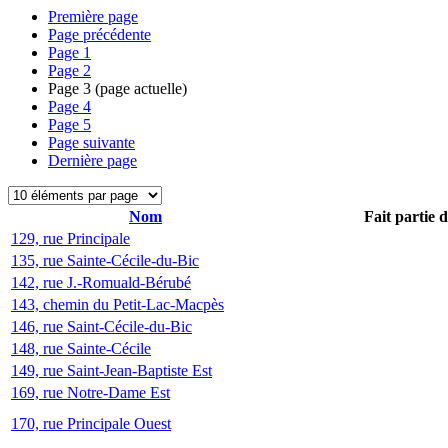
Première page
Page précédente
Page
1
Page
2
Page
3
(page actuelle)
Page
4
Page
5
Page suivante
Dernière page
Nom
Fait partie 
129, rue Principale
135, rue Sainte-Cécile-du-Bic
142, rue J.-Romuald-Bérubé
143, chemin du Petit-Lac-Macpès
146, rue Saint-Cécile-du-Bic
148, rue Sainte-Cécile
149, rue Saint-Jean-Baptiste Est
169, rue Notre-Dame Est
170, rue Principale Ouest