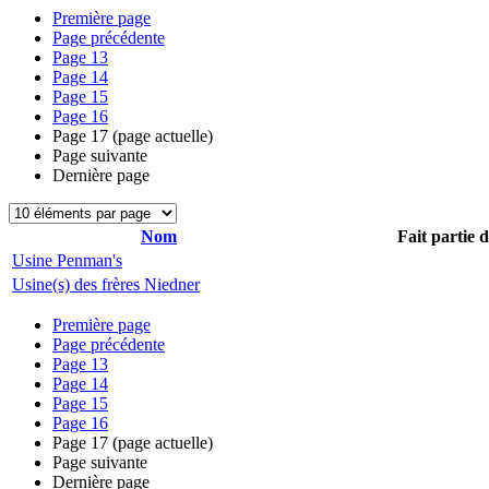
Première page
Page précédente
Page
13
Page
14
Page
15
Page
16
Page
17
(page actuelle)
Page suivante
Dernière page
Nom
Fait partie 
Usine Penman's
Usine(s) des frères Niedner
Première page
Page précédente
Page
13
Page
14
Page
15
Page
16
Page
17
(page actuelle)
Page suivante
Dernière page