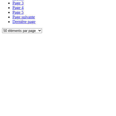
Page
3
Page
4
Page
5
Page suivante
Dernière page