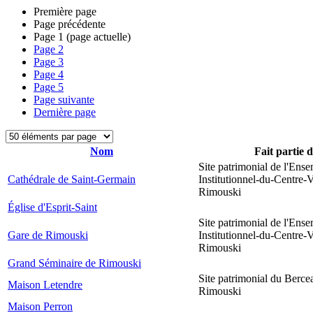
Première page
Page précédente
Page
1
(page actuelle)
Page
2
Page
3
Page
4
Page
5
Page suivante
Dernière page
Nom
Fait partie 
Site patrimonial de l'Ens
Cathédrale de Saint-Germain
Institutionnel-du-Centre-V
Rimouski
Église d'Esprit-Saint
Site patrimonial de l'Ens
Gare de Rimouski
Institutionnel-du-Centre-V
Rimouski
Grand Séminaire de Rimouski
Site patrimonial du Berce
Maison Letendre
Rimouski
Maison Perron