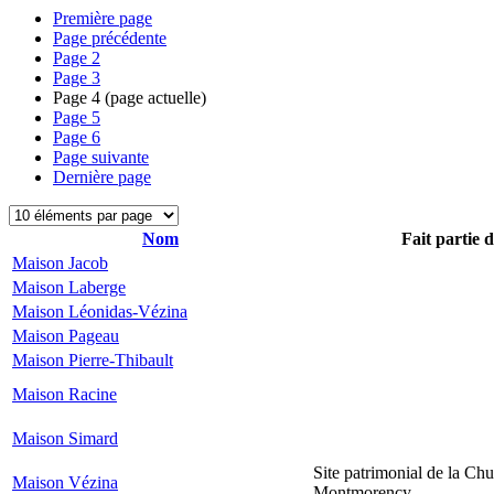
Première page
Page précédente
Page
2
Page
3
Page
4
(page actuelle)
Page
5
Page
6
Page suivante
Dernière page
Nom
Fait partie 
Maison Jacob
Maison Laberge
Maison Léonidas-Vézina
Maison Pageau
Maison Pierre-Thibault
Maison Racine
Maison Simard
Site patrimonial de la Chu
Maison Vézina
Montmorency