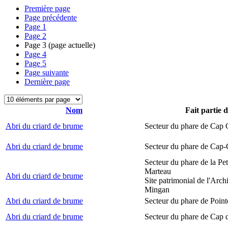
Première page
Page précédente
Page
1
Page
2
Page
3
(page actuelle)
Page
4
Page
5
Page suivante
Dernière page
Nom
Fait partie 
Abri du criard de brume
Secteur du phare de Cap
Abri du criard de brume
Secteur du phare de Cap-
Secteur du phare de la Peti
Marteau
Abri du criard de brume
Site patrimonial de l'Arch
Mingan
Abri du criard de brume
Secteur du phare de Point
Abri du criard de brume
Secteur du phare de Cap 