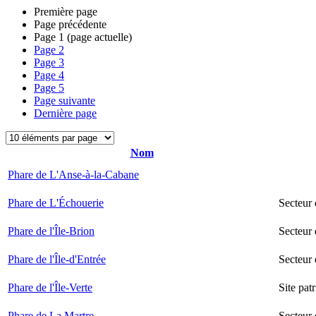
Première page
Page précédente
Page
1
(page actuelle)
Page
2
Page
3
Page
4
Page
5
Page suivante
Dernière page
Nom
Phare de L'Anse-à-la-Cabane
Phare de L'Échouerie
Secteur
Phare de l'Île-Brion
Secteur 
Phare de l'Île-d'Entrée
Secteur 
Phare de l'Île-Verte
Site pat
Phare de La Martre
Secteur 