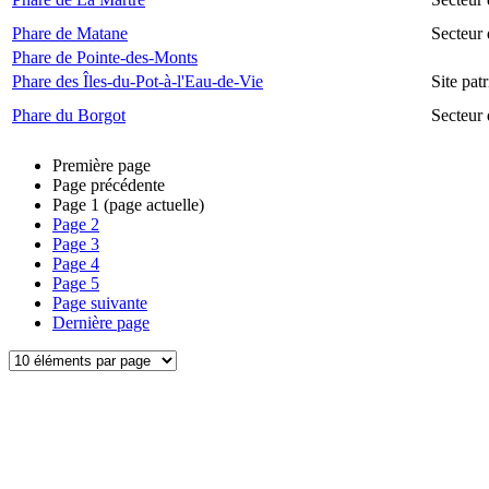
Phare de Matane
Secteur
Phare de Pointe-des-Monts
Phare des Îles-du-Pot-à-l'Eau-de-Vie
Site pat
Phare du Borgot
Secteur
Première page
Page précédente
Page
1
(page actuelle)
Page
2
Page
3
Page
4
Page
5
Page suivante
Dernière page