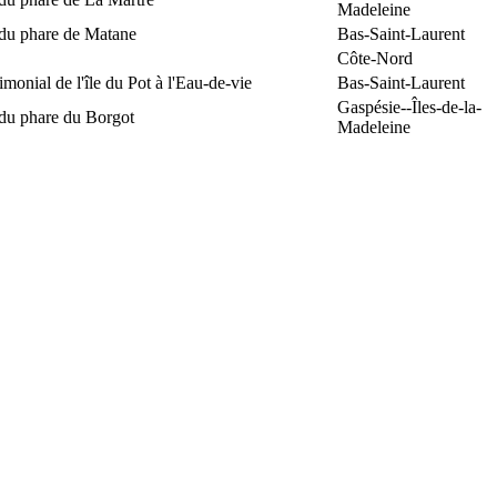
Madeleine
 du phare de Matane
Bas-Saint-Laurent
Côte-Nord
rimonial de l'île du Pot à l'Eau-de-vie
Bas-Saint-Laurent
Gaspésie--Îles-de-la-
 du phare du Borgot
Madeleine