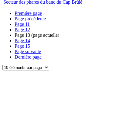
Secteur des phares du banc du Cap Brûlé
Première page
Page précédente
Page
11
Page
12
Page
13
(page actuelle)
Page
14
Page
15
Page suivante
Dernière page