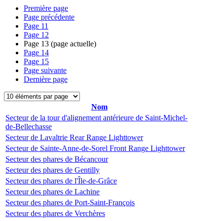
Première page
Page précédente
Page
11
Page
12
Page
13
(page actuelle)
Page
14
Page
15
Page suivante
Dernière page
Nom
Secteur de la tour d'alignement antérieure de Saint-Michel-
de-Bellechasse
Secteur de Lavaltrie Rear Range Lighttower
Secteur de Sainte-Anne-de-Sorel Front Range Lighttower
Secteur des phares de Bécancour
Secteur des phares de Gentilly
Secteur des phares de l'Île-de-Grâce
Secteur des phares de Lachine
Secteur des phares de Port-Saint-François
Secteur des phares de Verchères