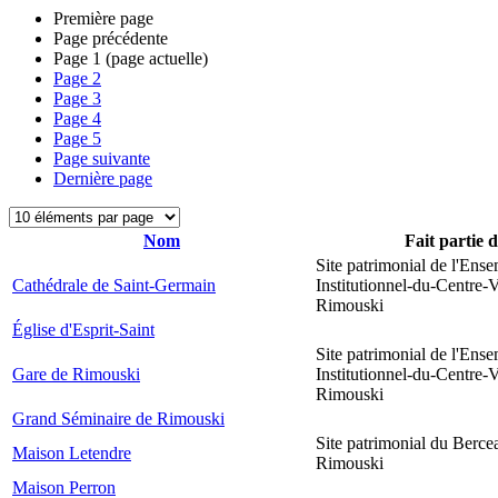
Première page
Page précédente
Page
1
(page actuelle)
Page
2
Page
3
Page
4
Page
5
Page suivante
Dernière page
Nom
Fait partie 
Site patrimonial de l'Ens
Cathédrale de Saint-Germain
Institutionnel-du-Centre-V
Rimouski
Église d'Esprit-Saint
Site patrimonial de l'Ens
Gare de Rimouski
Institutionnel-du-Centre-V
Rimouski
Grand Séminaire de Rimouski
Site patrimonial du Berce
Maison Letendre
Rimouski
Maison Perron