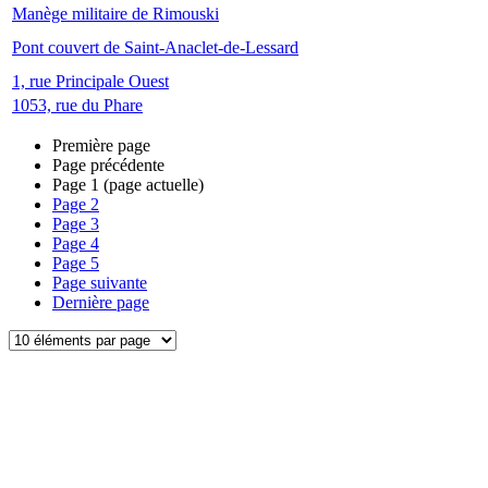
Manège militaire de Rimouski
Pont couvert de Saint-Anaclet-de-Lessard
1, rue Principale Ouest
1053, rue du Phare
Première page
Page précédente
Page
1
(page actuelle)
Page
2
Page
3
Page
4
Page
5
Page suivante
Dernière page