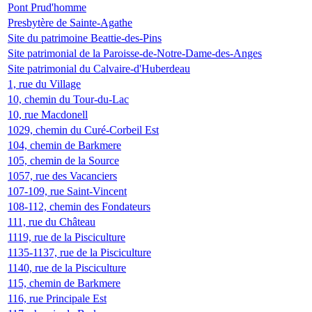
Pont Prud'homme
Presbytère de Sainte-Agathe
Site du patrimoine Beattie-des-Pins
Site patrimonial de la Paroisse-de-Notre-Dame-des-Anges
Site patrimonial du Calvaire-d'Huberdeau
1, rue du Village
10, chemin du Tour-du-Lac
10, rue Macdonell
1029, chemin du Curé-Corbeil Est
104, chemin de Barkmere
105, chemin de la Source
1057, rue des Vacanciers
107-109, rue Saint-Vincent
108-112, chemin des Fondateurs
111, rue du Château
1119, rue de la Pisciculture
1135-1137, rue de la Pisciculture
1140, rue de la Pisciculture
115, chemin de Barkmere
116, rue Principale Est