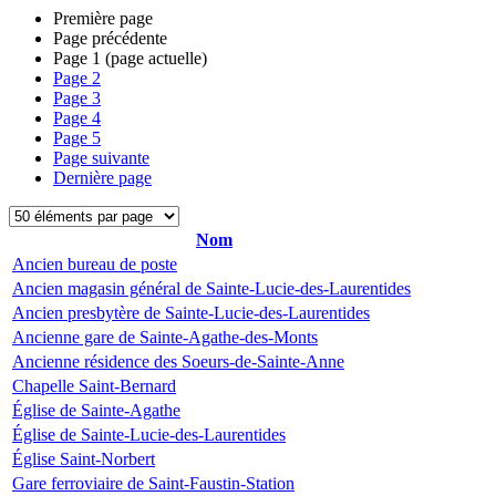
Première page
Page précédente
Page
1
(page actuelle)
Page
2
Page
3
Page
4
Page
5
Page suivante
Dernière page
Nom
Ancien bureau de poste
Ancien magasin général de Sainte-Lucie-des-Laurentides
Ancien presbytère de Sainte-Lucie-des-Laurentides
Ancienne gare de Sainte-Agathe-des-Monts
Ancienne résidence des Soeurs-de-Sainte-Anne
Chapelle Saint-Bernard
Église de Sainte-Agathe
Église de Sainte-Lucie-des-Laurentides
Église Saint-Norbert
Gare ferroviaire de Saint-Faustin-Station