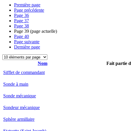
Première page
Page précédente
Page
36
Page
37
Page
38
Page
39
(page actuelle)
Page
40
Page suivante
Dernière page
Nom
Fait partie 
Sifflet de commandant
Sonde à main
Sonde mécanique
Sondeur mécanique
Sphère armillaire
Statuette (Saint Joseph)