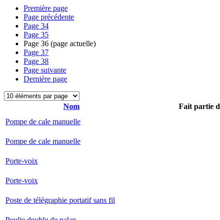
Première page
Page précédente
Page
34
Page
35
Page
36
(page actuelle)
Page
37
Page
38
Page suivante
Dernière page
Nom
Fait partie 
Pompe de cale manuelle
Pompe de cale manuelle
Porte-voix
Porte-voix
Poste de télégraphie portatif sans fil
Poulie double de palan