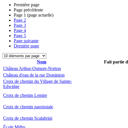
Première page
Page précédente
Page
1
(page actuelle)
Page
2
Page
3
Page
4
Page
5
Page suivante
Dernière page
Nom
Fait partie 
Château Arthur-Osmore-Norton
Château d'eau de la rue Dominion
Croix de chemin du Village de Sainte-
Edwidge
Croix de chemin Lemire
Croix de chemin paroissiale
Croix de chemin Scalabrini
École Milby