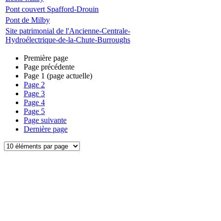
Pont couvert Spafford-Drouin
Pont de Milby
Site patrimonial de l'Ancienne-Centrale-
Hydroélectrique-de-la-Chute-Burroughs
Première page
Page précédente
Page
1
(page actuelle)
Page
2
Page
3
Page
4
Page
5
Page suivante
Dernière page