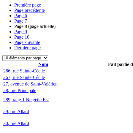
Première page
Page précédente
Page
6
Page
7
Page
8
(page actuelle)
Page
9
Page
10
Page suivante
Dernière page
Nom
Fait partie 
266, rue Sainte-Cécile
267, rue Sainte-Cécile
27, avenue de Saint-Valérien
28, rue Principale
289, rang 1 Neigette Est
29, rue Allard
30, rue Allard