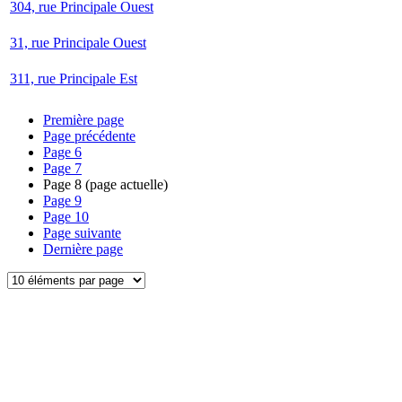
304, rue Principale Ouest
31, rue Principale Ouest
311, rue Principale Est
Première page
Page précédente
Page
6
Page
7
Page
8
(page actuelle)
Page
9
Page
10
Page suivante
Dernière page