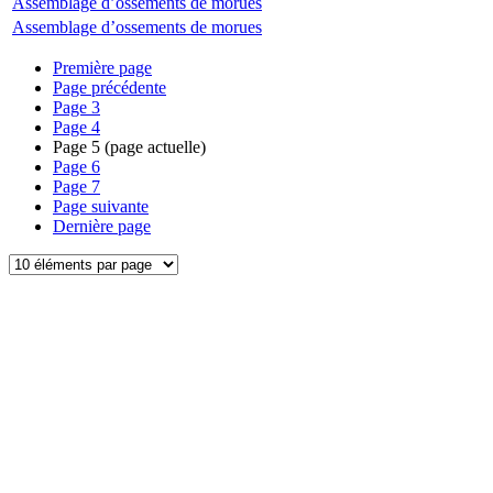
Assemblage d’ossements de morues
Assemblage d’ossements de morues
Première page
Page précédente
Page
3
Page
4
Page
5
(page actuelle)
Page
6
Page
7
Page suivante
Dernière page