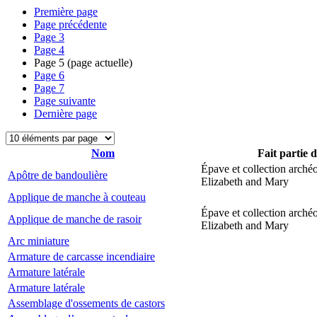
Première page
Page précédente
Page
3
Page
4
Page
5
(page actuelle)
Page
6
Page
7
Page suivante
Dernière page
Nom
Fait partie 
Épave et collection arché
Apôtre de bandoulière
Elizabeth and Mary
Applique de manche à couteau
Épave et collection arché
Applique de manche de rasoir
Elizabeth and Mary
Arc miniature
Armature de carcasse incendiaire
Armature latérale
Armature latérale
Assemblage d'ossements de castors