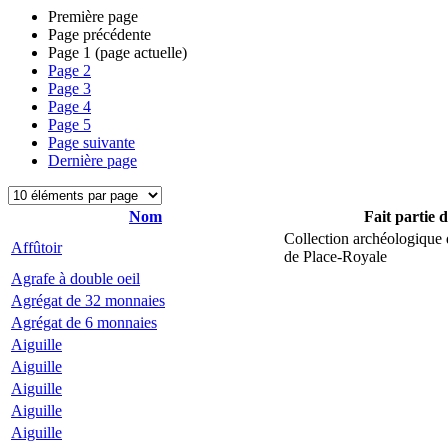
Première page
Page précédente
Page
1
(page actuelle)
Page
2
Page
3
Page
4
Page
5
Page suivante
Dernière page
Nom
Fait partie 
Collection archéologique 
Affûtoir
de Place-Royale
Agrafe à double oeil
Agrégat de 32 monnaies
Agrégat de 6 monnaies
Aiguille
Aiguille
Aiguille
Aiguille
Aiguille