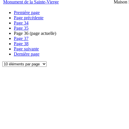
Monument de la Sainte-Vierge
Maison 
Première page
Page précédente
Page
34
Page
35
Page
36
(page actuelle)
Page
37
Page
38
Page suivante
Dernière page