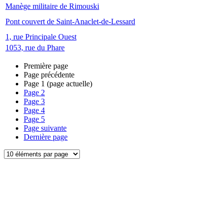
Manège militaire de Rimouski
Pont couvert de Saint-Anaclet-de-Lessard
1, rue Principale Ouest
1053, rue du Phare
Première page
Page précédente
Page
1
(page actuelle)
Page
2
Page
3
Page
4
Page
5
Page suivante
Dernière page