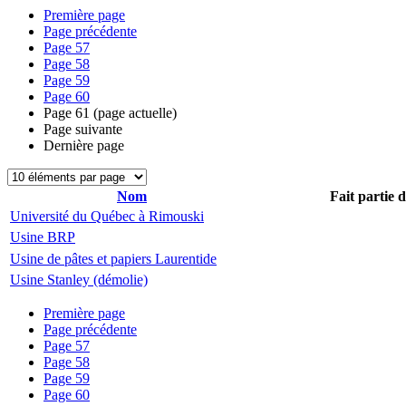
Première page
Page précédente
Page
57
Page
58
Page
59
Page
60
Page
61
(page actuelle)
Page suivante
Dernière page
Nom
Fait partie 
Université du Québec à Rimouski
Usine BRP
Usine de pâtes et papiers Laurentide
Usine Stanley (démolie)
Première page
Page précédente
Page
57
Page
58
Page
59
Page
60