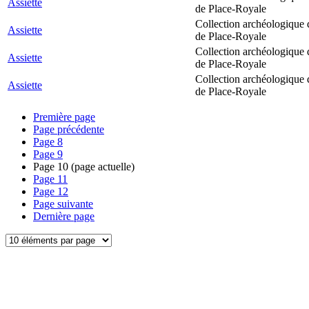
Assiette
de Place-Royale
Collection archéologique 
Assiette
de Place-Royale
Collection archéologique 
Assiette
de Place-Royale
Collection archéologique 
Assiette
de Place-Royale
Première page
Page précédente
Page
8
Page
9
Page
10
(page actuelle)
Page
11
Page
12
Page suivante
Dernière page