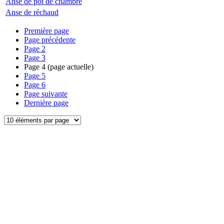
Anse de pot de chambre
Anse de réchaud
Première page
Page précédente
Page
2
Page
3
Page
4
(page actuelle)
Page
5
Page
6
Page suivante
Dernière page