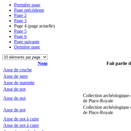
Première page
Page précédente
Page
2
Page
3
Page
4
(page actuelle)
Page
5
Page
6
Page suivante
Dernière page
Nom
Fait partie 
Anse de cruche
Anse de jarre
Anse de marmite
Anse de pot
Collection archéologique 
Anse de pot
de Place-Royale
Collection archéologique 
Anse de pot
de Place-Royale
Anse de pot à cuire
Anse de pot à cuire