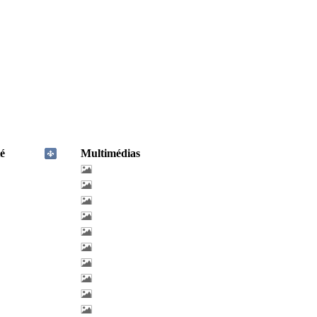
é
Multimédias