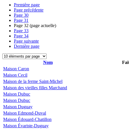
Première page
Page précédente
Page
30
Page
31
Page
32
(page actuelle)
Page
33
Page
34
Page suivante
Dernière page
Nom
Fai
Maison Caron
Maison Cecil
Maison de la ferme Saint-Michel
Maison des vieilles filles Marchand
Maison Dubuc
Maison Dubuc
Maison Duguay
Maison Edmond-Duval
Maison Édouard-Chatillon
Maison Évariste-Duguay